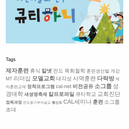
Tags
제자훈련
휴식
칼넷
전도
목회철학
훈련생선발
개강
리더십
모델교회
사역훈련
다락방
대각성
MT
제
소그룹
성
cal-net
비전공유
정착프로그램
자훈련교재
경대학
교회진단
칼프로파일
큐티학교
새생명축제
CAL세미나
훈련
소그룹
접목과정
전도동기부여설교
평신도
초대